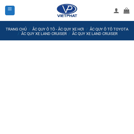
Bỏ
qua
nội
dung
TRANG CHỦ
/
ẮC QUY Ô TÔ - ẮC QUY XE HƠI
/
ẮC QUY Ô TÔ TOYOTA
/
ẮC QUY XE LAND CRUISER
/
ẮC QUY XE LAND CRUISER