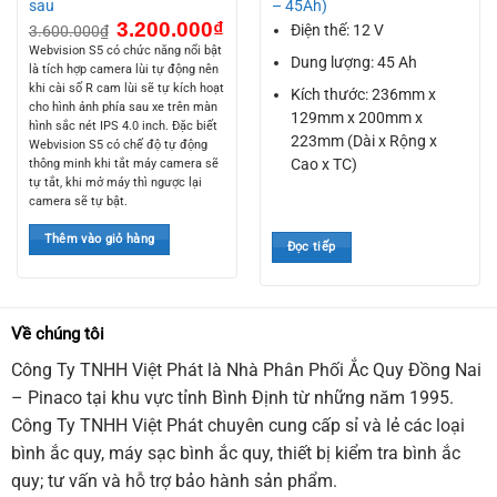
sau
– 45Ah)
Giá
Giá
3.200.000
₫
Điện thế: 12 V
3.600.000
₫
gốc
hiện
Webvision S5 có chức năng nổi bật
là:
tại
Dung lượng: 45 Ah
3.600.000₫.
là:
là tích hợp camera lùi tự động nên
3.200.000₫.
khi cài số R cam lùi sẽ tự kích hoạt
Kích thước: 236mm x
cho hình ảnh phía sau xe trên màn
129mm x 200mm x
hình sắc nét IPS 4.0 inch. Đặc biết
223mm (Dài x Rộng x
Webvision S5 có chế độ tự động
Cao x TC)
thông minh khi tắt máy camera sẽ
tự tắt, khi mở máy thì ngược lại
camera sẽ tự bật.
Thêm vào giỏ hàng
Đọc tiếp
Về chúng tôi
Công Ty TNHH Việt Phát là Nhà Phân Phối Ắc Quy Đồng Nai
– Pinaco tại khu vực tỉnh Bình Định từ những năm 1995.
Công Ty TNHH Việt Phát chuyên cung cấp sỉ và lẻ các loại
bình ắc quy, máy sạc bình ắc quy, thiết bị kiểm tra bình ắc
quy; tư vấn và hỗ trợ bảo hành sản phẩm.