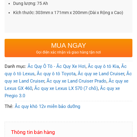
Dung lượng: 75 Ah
Kích thước: 303mm x 171mm x 200mm (Dài x Rộng x Cao)
MUA NGAY
Gọi điện xác nhận và giao hàng tận nơi
Danh mục:
Ắc Quy Ô Tô - Ắc Quy Xe Hơi
,
Ắc quy ô tô Kia
,
Ắc
quy ô tô Lexus
,
Ắc quy ô tô Toyota
,
Ắc quy xe Land Cruiser
,
Ắc
quy xe Land Cruiser
,
Ắc quy xe Land Cruiser Prado
,
Ắc quy xe
Lexus GX 460
,
Ắc quy xe Lexus LX 570 (7 chỗ)
,
Ắc quy xe
Pregio 3.0
Thẻ:
Ắc quy khô 12v miễn bảo dưỡng
Thông tin bán hàng