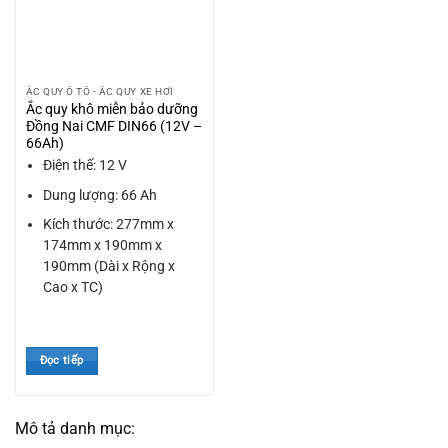
ẮC QUY Ô TÔ - ẮC QUY XE HƠI
Ắc quy khô miễn bảo dưỡng
Đồng Nai CMF DIN66 (12V –
66Ah)
Điện thế: 12 V
Dung lượng: 66 Ah
Kích thước: 277mm x
174mm x 190mm x
190mm (Dài x Rộng x
Cao x TC)
Đọc tiếp
Mô tả danh mục: