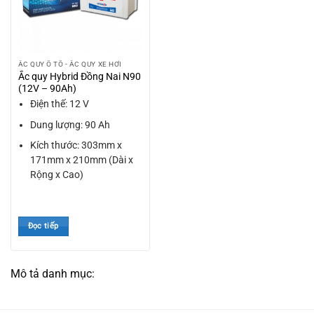
ẮC QUY Ô TÔ - ẮC QUY XE HƠI
Ắc quy Hybrid Đồng Nai N90
(12V – 90Ah)
Điện thế: 12 V
Dung lượng: 90 Ah
Kích thước: 303mm x
171mm x 210mm (Dài x
Rộng x Cao)
Đọc tiếp
Mô tả danh mục: