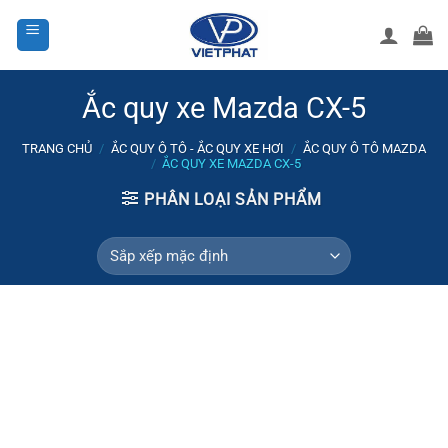
Bỏ
qua
nội
dung
Ắc quy xe Mazda CX-5
TRANG CHỦ
/
ẮC QUY Ô TÔ - ẮC QUY XE HƠI
/
ẮC QUY Ô TÔ MAZDA
/
ẮC QUY XE MAZDA CX-5
PHÂN LOẠI SẢN PHẨM