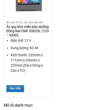
ẮC QUY Ô TÔ - ẮC QUY XE HƠI
Ắc quy khô miễn bảo dưỡng
Đồng Nai CMF 55D23L (12V
– 60Ah)
Điện thế: 12 V
Dung lượng: 60 Ah
Kích thước: 232mm x
171mm x 200mm x
222mm (Dài x Rộng x
Cao x TC)
Đọc tiếp
Mô tả danh mục: