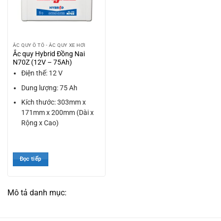
ẮC QUY Ô TÔ - ẮC QUY XE HƠI
Ắc quy Hybrid Đồng Nai
N70Z (12V – 75Ah)
Điện thế: 12 V
Dung lượng: 75 Ah
Kích thước: 303mm x
171mm x 200mm (Dài x
Rộng x Cao)
Đọc tiếp
Mô tả danh mục: