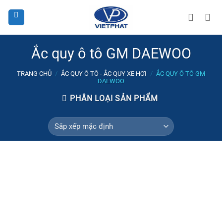
Bỏ
qua
nội
dung
Ắc quy ô tô GM DAEWOO
TRANG CHỦ
/
ẮC QUY Ô TÔ - ẮC QUY XE HƠI
/
ẮC QUY Ô TÔ GM
DAEWOO
PHÂN LOẠI SẢN PHẨM