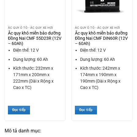
ẮC QUY Ô TÔ - ẮC QUY XE HƠI
ẮC QUY Ô TÔ - ẮC QUY XE HƠI
Ắc quy khô miễn bảo dưỡng
Ắc quy khô miễn bảo dưỡng
Đồng Nai CMF 55D23R (12V
Đồng Nai CMF DIN60R (12V
– 60Ah)
– 60Ah)
Điện thế: 12 V
Điện thế: 12 V
Dung lượng: 60 Ah
Dung lượng: 60 Ah
Kích thước: 232mm x
Kích thước: 242mm x
171mm x 200mm x
174mm x 190mm x
222mm (Dài x Rộng x
190mm (Dài x Rộng x
Cao x TC)
Cao x TC)
Đọc tiếp
Đọc tiếp
Mô tả danh mục: