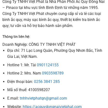
Công Ty TNHH Việt Phát là Nhà Phân Phối Ắc Quy Đồng Nai
– Pinaco tại khu vực tỉnh Bình Định từ những năm 1995.
Công Ty TNHH Việt Phát chuyên cung cấp sỉ và lẻ các loại
bình ắc quy, máy sạc bình ắc quy, thiết bị kiểm tra bình ắc
quy; tư vấn và hỗ trợ bảo hành sản phẩm.
Thông tin liên hệ:
Doanh Nghiệp: CÔNG TY TNHH VIỆT PHÁT
Địa chỉ: 71 Lạc Long Quân, Phường Quy Nhơn Bắc, Tỉnh
Gia Lai, Việt Nam.
Hotline 1: Mr. Tài
0901124155
Hotline 2: Mrs. Nam
0903598789
Điện thoại bàn:
0256 3841 285
Mã số thuế: 4100598207
E.mail:
tnhhvietphatqn@gmail.com
Website:
https://acquydongnaivietphat.com