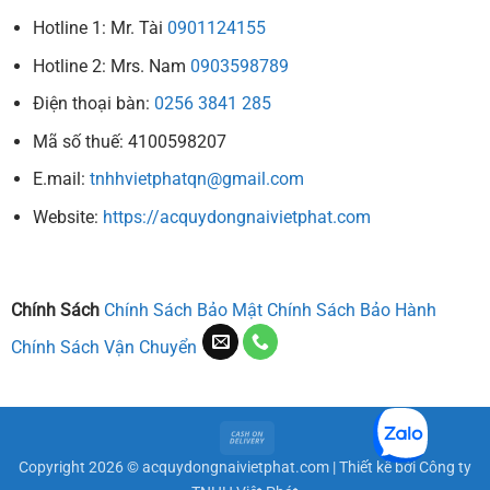
Hotline 1: Mr. Tài
0901124155
Hotline 2: Mrs. Nam
0903598789
Điện thoại bàn:
0256 3841 285
Mã số thuế: 4100598207
E.mail:
tnhhvietphatqn@gmail.com
Website:
https://acquydongnaivietphat.com
Chính Sách
Chính Sách Bảo Mật
Chính Sách Bảo Hành
Chính Sách Vận Chuyển
Cash
On
Copyright 2026 ©
acquydongnaivietphat.com
| Thiết kế bởi Công ty
Delivery