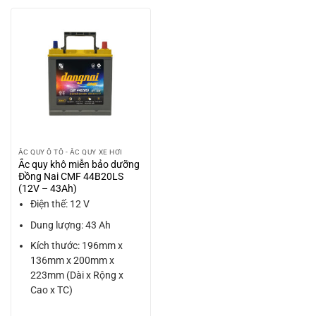
ẮC QUY Ô TÔ - ẮC QUY XE HƠI
Ắc quy khô miễn bảo dưỡng
Đồng Nai CMF 44B20LS
(12V – 43Ah)
Điện thế: 12 V
Dung lượng: 43 Ah
Kích thước: 196mm x
136mm x 200mm x
223mm (Dài x Rộng x
Cao x TC)