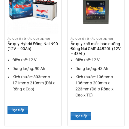
ẮC QUY Ô TÔ - ẮC QUY XE HƠI
ẮC QUY Ô TÔ - ẮC QUY XE HƠI
Ắc quy Hybrid Đồng Nai N90
Ắc quy khô miễn bảo dưỡng
(12V – 90Ah)
Đồng Nai CMF 44B20L (12V
– 43Ah)
Điện thế: 12 V
Điện thế: 12 V
Dung lượng: 90 Ah
Dung lượng: 43 Ah
Kích thước: 303mm x
Kích thước: 196mm x
171mm x 210mm (Dài x
136mm x 200mm x
Rộng x Cao)
223mm (Dài x Rộng x
Cao x TC)
Đọc tiếp
Đọc tiếp