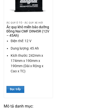
ẮC QUY Ô TÔ - ẮC QUY XE HƠI
Ắc quy khô miễn bảo dưỡng
Đồng Nai CMF DIN45R (12V
– 45Ah)
Điện thế: 12 V
Dung lượng: 45 Ah
Kích thước: 242mm x
174mm x 190mm x
190mm (Dài x Rộng x
Cao x TC)
Đọc tiếp
Mô tả danh mục: