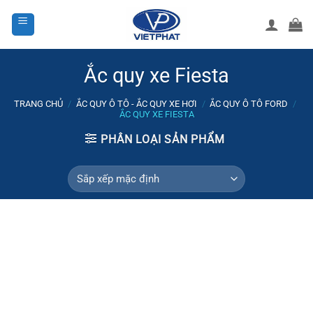
Bỏ
qua
nội
dung
Ắc quy xe Fiesta
TRANG CHỦ
/
ẮC QUY Ô TÔ - ẮC QUY XE HƠI
/
ẮC QUY Ô TÔ FORD
/
ẮC QUY XE FIESTA
PHÂN LOẠI SẢN PHẨM