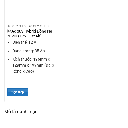
ẮC QUY Ô TÔ - ẮC QUY XE HƠI
Ắc quy Hybrid Đồng Nai
NS40 (12V – 35Ah)
Điện thế: 12 V
Dung lượng: 35 Ah
Kích thước: 196mm x
129mm x 199mm (Dài x
Rộng x Cao)
Đọc tiếp
Mô tả danh mục: