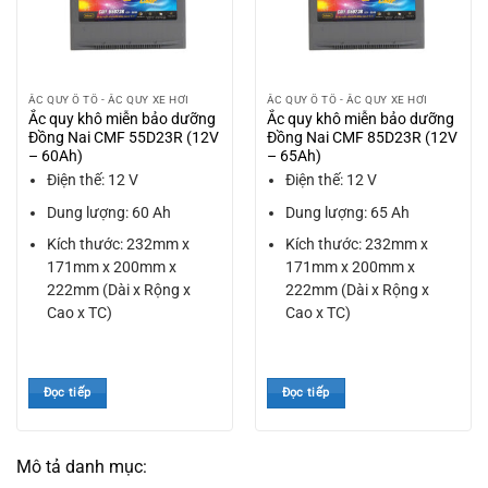
ẮC QUY Ô TÔ - ẮC QUY XE HƠI
ẮC QUY Ô TÔ - ẮC QUY XE HƠI
Ắc quy khô miễn bảo dưỡng
Ắc quy khô miễn bảo dưỡng
Đồng Nai CMF 55D23R (12V
Đồng Nai CMF 85D23R (12V
– 60Ah)
– 65Ah)
Điện thế: 12 V
Điện thế: 12 V
Dung lượng: 60 Ah
Dung lượng: 65 Ah
Kích thước: 232mm x
Kích thước: 232mm x
171mm x 200mm x
171mm x 200mm x
222mm (Dài x Rộng x
222mm (Dài x Rộng x
Cao x TC)
Cao x TC)
Đọc tiếp
Đọc tiếp
Mô tả danh mục: