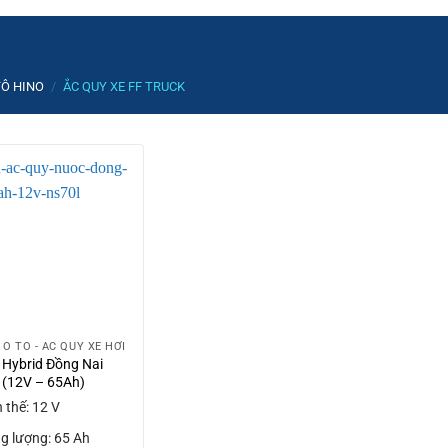
TÔ HINO
/
ẮC QUY XE FF TRUCK
 Ô TÔ - ẮC QUY XE HƠI
 Hybrid Đồng Nai
(12V – 65Ah)
n thế: 12 V
g lượng: 65 Ah