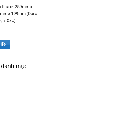
h thước: 259mm x
mm x 199mm (Dài x
g x Cao)
tiếp
 danh mục: