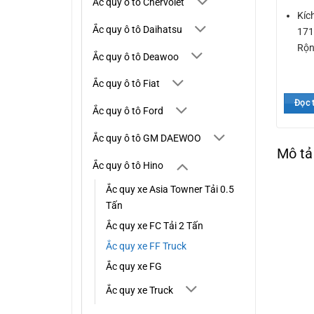
Ắc quy ô tô Chervolet
Kíc
Ắc quy ô tô Daihatsu
171
Rộn
Ắc quy ô tô Deawoo
Ắc quy ô tô Fiat
Đọc 
Ắc quy ô tô Ford
Ắc quy ô tô GM DAEWOO
Mô tả
Ắc quy ô tô Hino
Ắc quy xe Asia Towner Tải 0.5
Tấn
Ắc quy xe FC Tải 2 Tấn
Ắc quy xe FF Truck
Ắc quy xe FG
Ắc quy xe Truck