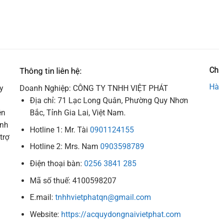
Ch
Thông tin liên hệ:
Hà
y
Doanh Nghiệp: CÔNG TY TNHH VIỆT PHÁT
Địa chỉ: 71 Lạc Long Quân, Phường Quy Nhơn
ên
Bắc, Tỉnh Gia Lai, Việt Nam.
ình
Hotline 1: Mr. Tài
0901124155
trợ
Hotline 2: Mrs. Nam
0903598789
Điện thoại bàn:
0256 3841 285
Mã số thuế: 4100598207
E.mail:
tnhhvietphatqn@gmail.com
Website:
https://acquydongnaivietphat.com