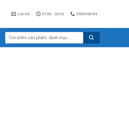
Liên hệ
07:00 - 20:00
0903598789
Tìm
kiếm: