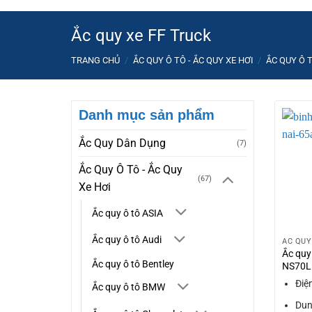
Ắc quy xe FF Truck
TRANG CHỦ
/
ẮC QUY Ô TÔ - ẮC QUY XE HƠI
/
ẮC QUY Ô 
Danh mục sản phẩm
Ắc Quy Dân Dụng
(7)
Ắc Quy Ô Tô - Ắc Quy
(67)
Xe Hơi
Ắc quy ô tô ASIA
Ắc quy ô tô Audi
ẮC QUY
Ắc quy
Ắc quy ô tô Bentley
NS70L 
Điệ
Ắc quy ô tô BMW
Dun