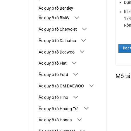
Dun
Ắc quy ô tô Bentley
Kíc
Ắc quy ô tô BMW
174
Rộn
Ắc quy ô tô Chervolet
Ắc quy ô tô Daihatsu
Đọc 
Ắc quy ô tô Deawoo
Ắc quy ô tô Fiat
Ắc quy ô tô Ford
Mô tả
Ắc quy ô tô GM DAEWOO
Ắc quy ô tô Hino
Ắc quy ô tô Hoàng Trà
Ắc quy ô tô Honda