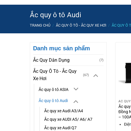
Ắc quy ô tô Audi
TRANG CHỦ
/
ẮC QUY Ô TÔ - ẮC QUY XE HƠI
/
ẮC QUY Ô 
Danh mục sản phẩm
Ắc Quy Dân Dụng
(7)
Ắc Quy Ô Tô - Ắc Quy
(67)
Xe Hơi
Ắc quy ô tô ASIA
Ắc quy ô tô Audi
ẮC QUY
Ắc quy
Ắc quy xe Audi A3/A4
Đồng 
– 100
Ắc quy xe AUDI A5/ A6/ A7
Điệ
Ắc quy xe Audi Q7