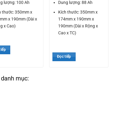
g lượng: 100 Ah
Dung lượng: 88 Ah
h thước: 350mm x
Kích thước: 350mm x
mm x 190mm (Dài x
174mm x 190mm x
g x Cao)
190mm (Dài x Rộng x
Cao x TC)
tiếp
Đọc tiếp
 danh mục: