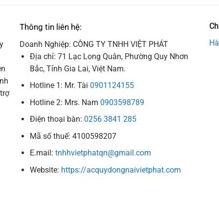
Ch
Thông tin liên hệ:
Hà
y
Doanh Nghiệp: CÔNG TY TNHH VIỆT PHÁT
Địa chỉ: 71 Lạc Long Quân, Phường Quy Nhơn
ên
Bắc, Tỉnh Gia Lai, Việt Nam.
ình
Hotline 1: Mr. Tài
0901124155
trợ
Hotline 2: Mrs. Nam
0903598789
Điện thoại bàn:
0256 3841 285
Mã số thuế: 4100598207
E.mail:
tnhhvietphatqn@gmail.com
Website:
https://acquydongnaivietphat.com