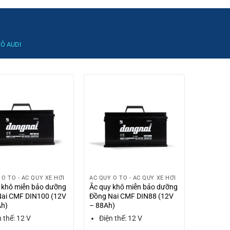
TÔ AUDI
 Ô TÔ - ẮC QUY XE HƠI
ẮC QUY Ô TÔ - ẮC QUY XE HƠI
 khô miễn bảo dưỡng
Ắc quy khô miễn bảo dưỡng
Nai CMF DIN100 (12V
Đồng Nai CMF DIN88 (12V
Ah)
– 88Ah)
n thế: 12 V
Điện thế: 12 V