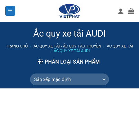
Bỏ
qua
nội
dung
Ắc quy xe tải AUDI
TRANG CHỦ
/
ẮC QUY XE TẢI - ẮC QUY TÀU THUYỀN
/
ẮC QUY XE TẢI
/
ẮC QUY XE TẢI AUDI
PHÂN LOẠI SẢN PHẨM