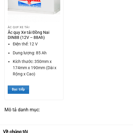
ẮC QUY XE TẢI
Ắc quy Xe tải Đồng Nai
DIN88 (12V – 88Ah)
Điện thế: 12 V
Dung lượng: 85 Ah
Kích thước: 350mm x
174mm x 190mm (Dài x
Rộng x Cao)
Đọc tiếp
Mô tả danh mục:
Về chúng tôi