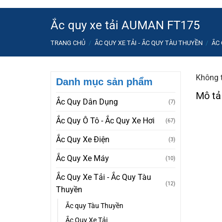
Ắc quy xe tải AUMAN FT175
TRANG CHỦ
/
ẮC QUY XE TẢI - ẮC QUY TÀU THUYỀN
/
ẮC 
Không t
Danh mục sản phẩm
Mô tả
Ắc Quy Dân Dụng
(7)
Ắc Quy Ô Tô - Ắc Quy Xe Hơi
(67)
Ắc Quy Xe Điện
(3)
Ắc Quy Xe Máy
(10)
Ắc Quy Xe Tải - Ắc Quy Tàu
(12)
Thuyền
Ắc quy Tàu Thuyền
Ắc Quy Xe Tải