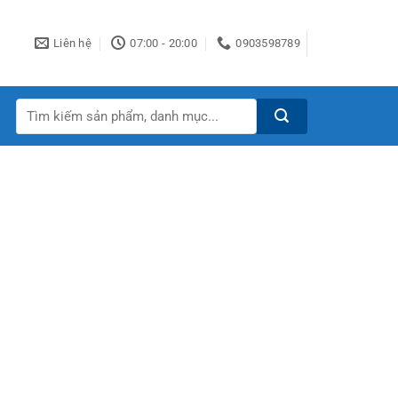
Liên hệ
07:00 - 20:00
0903598789
Tìm
kiếm: