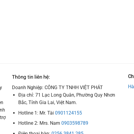
Ch
Thông tin liên hệ:
Hà
y
Doanh Nghiệp: CÔNG TY TNHH VIỆT PHÁT
Địa chỉ: 71 Lạc Long Quân, Phường Quy Nhơn
ên
Bắc, Tỉnh Gia Lai, Việt Nam.
ình
Hotline 1: Mr. Tài
0901124155
trợ
Hotline 2: Mrs. Nam
0903598789
Điện thoại bàn:
0256 3841 285