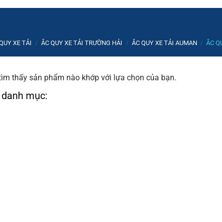
QUY XE TẢI
/
ẮC QUY XE TẢI TRƯỜNG HẢI
/
ẮC QUY XE TẢI AUMAN
/
ẮC Q
ìm thấy sản phẩm nào khớp với lựa chọn của bạn.
 danh mục: