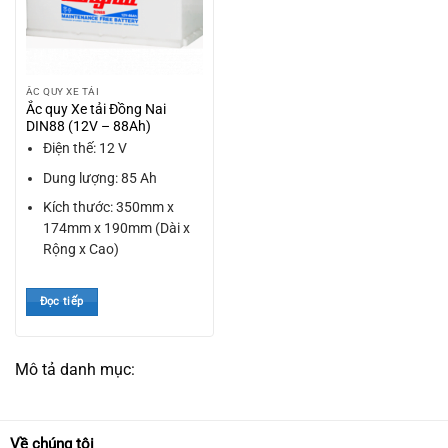
ẮC QUY XE TẢI
Ắc quy Xe tải Đồng Nai
DIN88 (12V – 88Ah)
Điện thế: 12 V
Dung lượng: 85 Ah
Kích thước: 350mm x
174mm x 190mm (Dài x
Rộng x Cao)
Đọc tiếp
Mô tả danh mục:
Về chúng tôi