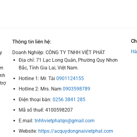
Ch
Thông tin liên hệ:
Hà
y
Doanh Nghiệp: CÔNG TY TNHH VIỆT PHÁT
Địa chỉ: 71 Lạc Long Quân, Phường Quy Nhơn
ên
Bắc, Tỉnh Gia Lai, Việt Nam.
ình
Hotline 1: Mr. Tài
0901124155
trợ
Hotline 2: Mrs. Nam
0903598789
Điện thoại bàn:
0256 3841 285
Mã số thuế: 4100598207
E.mail:
tnhhvietphatqn@gmail.com
Website:
https://acquydongnaivietphat.com