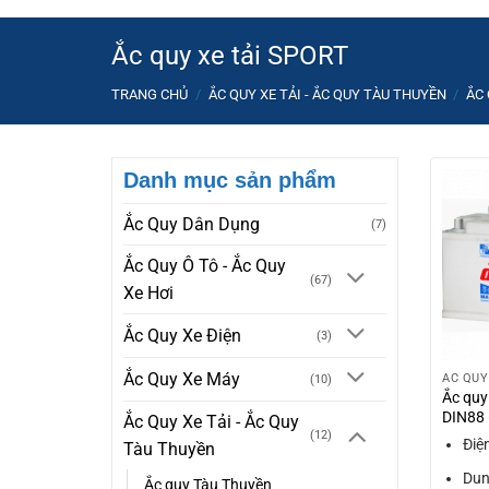
Ắc quy xe tải SPORT
TRANG CHỦ
/
ẮC QUY XE TẢI - ẮC QUY TÀU THUYỀN
/
ẮC 
Danh mục sản phẩm
Ắc Quy Dân Dụng
(7)
Ắc Quy Ô Tô - Ắc Quy
(67)
Xe Hơi
Ắc Quy Xe Điện
(3)
Ắc Quy Xe Máy
ẮC QUY
(10)
Ắc quy
DIN88 
Ắc Quy Xe Tải - Ắc Quy
(12)
Điệ
Tàu Thuyền
Dun
Ắc quy Tàu Thuyền