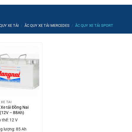
QUY XE TẢI
/
ẮC QUY XE TẢI MERCEDES
/
ẮC QUY XE TẢI SPORT
 XE TẢI
 Xe tải Đồng Nai
(12V – 88Ah)
n thế: 12 V
g lượng: 85 Ah