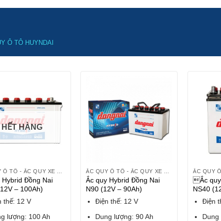
Y Ô TÔ HUYNDAI
HẾT HÀNG
ẮC QUY Ô TÔ - ẮC QUY XE HƠI
ẮC QUY Ô TÔ - ẮC QUY XE HƠI
 Hybrid Đồng Nai
Ắc quy Hybrid Đồng Nai
Ắc quy
(12V – 100Ah)
N90 (12V – 90Ah)
NS40 (1
n thế: 12 V
Điện thế: 12 V
Điện t
g lượng: 100 Ah
Dung lượng: 90 Ah
Dung 