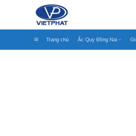
Bỏ
qua
nội
dung
Trang chủ
Ắc Quy Đồng Nai
Gi