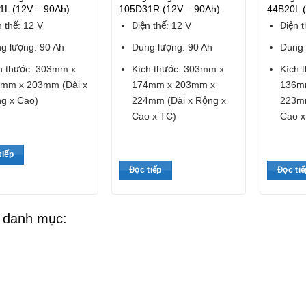
1L (12V – 90Ah)
105D31R (12V – 90Ah)
44B20L 
n thế: 12 V
Điện thế: 12 V
Điện t
g lượng: 90 Ah
Dung lượng: 90 Ah
Dung 
h thước: 303mm x
Kích thước: 303mm x
Kích 
mm x 203mm (Dài x
174mm x 203mm x
136m
g x Cao)
224mm (Dài x Rộng x
223mm
Cao x TC)
Cao x
tiếp
Đọc tiếp
Đọc tiế
 danh mục: