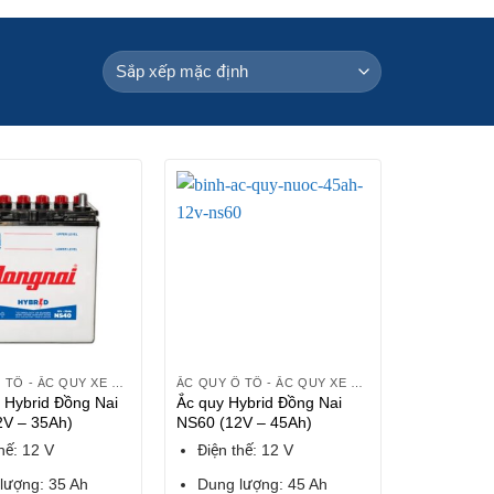
ẮC QUY Ô TÔ - ẮC QUY XE HƠI
ẮC QUY Ô TÔ - ẮC QUY XE HƠI
 Hybrid Đồng Nai
Ắc quy Hybrid Đồng Nai
2V – 35Ah)
NS60 (12V – 45Ah)
hế: 12 V
Điện thế: 12 V
lượng: 35 Ah
Dung lượng: 45 Ah