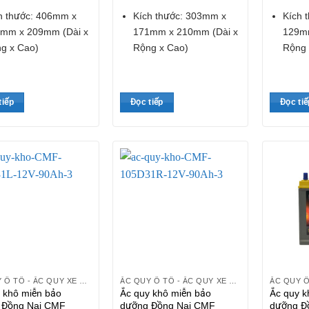
h thước: 406mm x
Kích thước: 303mm x
Kích 
mm x 209mm (Dài x
171mm x 210mm (Dài x
129mm
g x Cao)
Rộng x Cao)
Rộng 
tiếp
Đọc tiếp
Đọc tiế
ẮC QUY Ô TÔ - ẮC QUY XE HƠI
ẮC QUY Ô TÔ - ẮC QUY XE HƠI
 khô miễn bảo
Ắc quy khô miễn bảo
Ắc quy k
 Đồng Nai CMF
dưỡng Đồng Nai CMF
dưỡng Đ