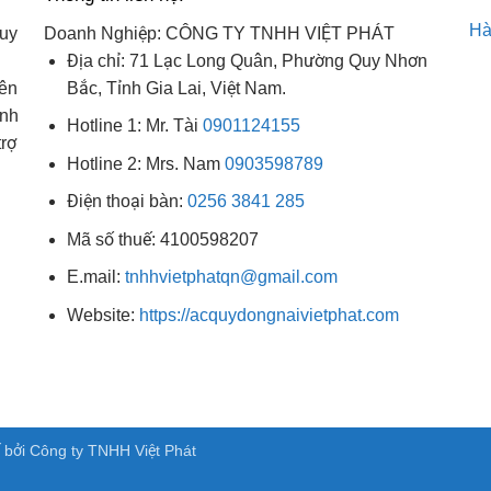
Hà
uy
Doanh Nghiệp: CÔNG TY TNHH VIỆT PHÁT
Địa chỉ: 71 Lạc Long Quân, Phường Quy Nhơn
ên
Bắc, Tỉnh Gia Lai, Việt Nam.
ình
Hotline 1: Mr. Tài
0901124155
trợ
Hotline 2: Mrs. Nam
0903598789
Điện thoại bàn:
0256 3841 285
Mã số thuế: 4100598207
E.mail:
tnhhvietphatqn@gmail.com
Website:
https://acquydongnaivietphat.com
ế bởi Công ty TNHH Việt Phát