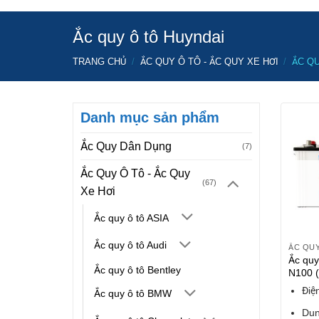
Ắc quy ô tô Huyndai
TRANG CHỦ
/
ẮC QUY Ô TÔ - ẮC QUY XE HƠI
/
ẮC QU
Danh mục sản phẩm
Ắc Quy Dân Dụng
(7)
Ắc Quy Ô Tô - Ắc Quy
(67)
Xe Hơi
Ắc quy ô tô ASIA
Ắc quy ô tô Audi
Ắc quy
Ắc quy ô tô Bentley
N100 
Điệ
Ắc quy ô tô BMW
Dun