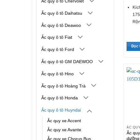
Ắc quy ô tô Chervolet
Kíc
Ắc quy ô tô Daihatsu
175
Rộn
Ắc quy ô tô Deawoo
Ắc quy ô tô Fiat
Đọc 
Ắc quy ô tô Ford
Ắc quy ô tô GM DAEWOO
Ắc quy ô tô Hino
Ắc quy ô tô Hoàng Trà
Ắc quy ô tô Honda
Ắc quy ô tô Huyndai
Ắc quy xe Accent
Ắc quy xe Avante
Ắc quy
dưỡng
Ắc quy xe Chorus Bus