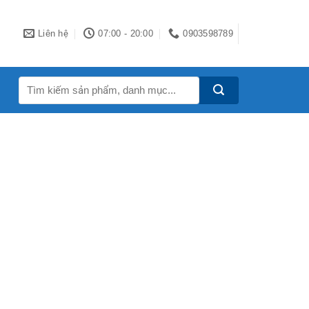
Liên hệ
07:00 - 20:00
0903598789
Tìm
kiếm: