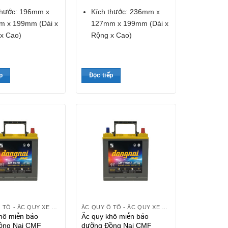
thước: 196mm x
Kích thước: 236mm x
 x 199mm (Dài x
127mm x 199mm (Dài x
x Cao)
Rộng x Cao)
p
Đọc tiếp
ẮC QUY Ô TÔ - ẮC QUY XE HƠI
ẮC QUY Ô TÔ - ẮC QUY XE HƠI
hô miễn bảo
Ắc quy khô miễn bảo
ồng Nai CMF
dưỡng Đồng Nai CMF