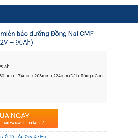
 miễn bảo dưỡng Đồng Nai CMF
2V – 90Ah)
V
90 Ah
 330mm x 174mm x 203mm x 224mm (Dài x Rộng x Cao
UA NGAY
 nhận và giao hàng tận nơi
y Ô Tô - Ắc Quy Xe Hơi