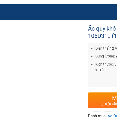
Ắc quy khô
105D31L (1
Điện thế: 12 
Dung lượng: 
Kích thước:
x TC)
M
Gọi điện xác
Danh mục:
Ắc Qu