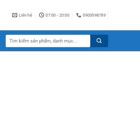
Liên hệ
07:00 - 20:00
0903598789
Tìm
kiếm: