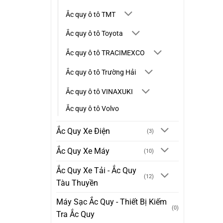
Ắc quy ô tô TMT
Ắc quy ô tô Toyota
Ắc quy ô tô TRACIMEXCO
Ắc quy ô tô Trường Hải
Ắc quy ô tô VINAXUKI
Ắc quy ô tô Volvo
Ắc Quy Xe Điện
(3)
Ắc Quy Xe Máy
(10)
Ắc Quy Xe Tải - Ắc Quy
(12)
Tàu Thuyền
Máy Sạc Ắc Quy - Thiết Bị Kiếm
(0)
Tra Ắc Quy