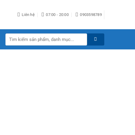
Liên hệ
07:00 - 20:00
0903598789
Tìm
kiếm: