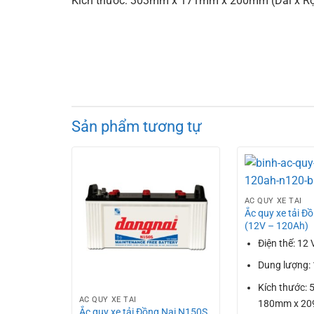
Kích thước: 303mm x 171mm x 200mm (Dài x Rộ
Sản phẩm tương tự
ẮC QUY XE TẢI
Ắc quy xe tải Đ
(12V – 120Ah)
Điện thế: 12 
Dung lượng:
Kích thước:
ẮC QUY XE TẢI
180mm x 20
Ắc quy xe tải Đồng Nai N150S