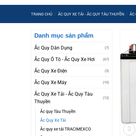
TRANG CHỦ
/
ẮC QUY XE TẢI - ẮC QUY TÀU THUYỀN
/
ẮC 
Danh mục sản phẩm
Ắc Quy Dân Dụng
(7)
Ắc Quy Ô Tô - Ắc Quy Xe Hơi
(67)
Ắc Quy Xe Điện
(3)
Ắc Quy Xe Máy
(10)
Ắc Quy Xe Tải - Ắc Quy Tàu
(12)
Thuyền
Ắc quy Tàu Thuyền
Ắc Quy Xe Tải
Ắc quy xe tải TRACIMEXCO