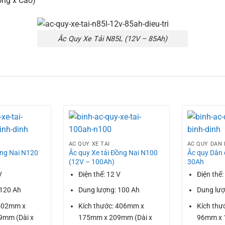
ng x Cao)
Ắc Quy Xe Tải N85L (12V – 85Ah)
ẮC QUY XE TẢI
ẮC QUY DÂN
ồng Nai N120
Ắc quy Xe tải Đồng Nai N100
Ắc quy Dân 
(12V – 100Ah)
30Ah
V
Điện thế: 12 V
Điện thế:
 120 Ah
Dung lượng: 100 Ah
Dung lượ
 502mm x
Kích thước: 406mm x
Kích thư
9mm (Dài x
175mm x 209mm (Dài x
96mm x 