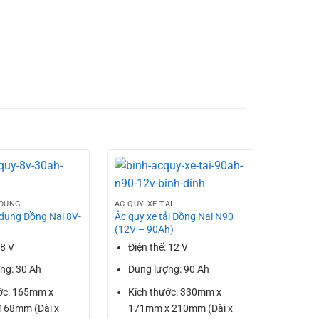
 DỤNG
ẮC QUY XE TẢI
dụng Đồng Nai 8V-
Ắc quy xe tải Đồng Nai N90
(12V – 90Ah)
 8 V
Điện thế: 12 V
ng: 30 Ah
Dung lượng: 90 Ah
ớc: 165mm x
Kích thước: 330mm x
ẮC QUY X
168mm (Dài x
171mm x 210mm (Dài x
Ắc quy 