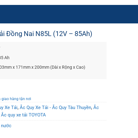
tải Đồng Nai N85L (12V – 85Ah)
V
85 Ah
303mm x 171mm x 200mm (Dài x Rộng x Cao)
à giao hàng tận nơi
y Xe Tải
,
Ắc Quy Xe Tải - Ắc Quy Tàu Thuyền
,
Ắc
,
Ắc quy xe tải TOYOTA
y nước