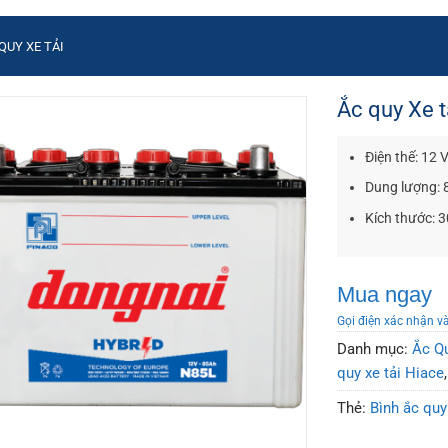
QUY XE TẢI
Ắc quy Xe 
Điện thế: 12 
Dung lượng: 
Kích thước: 
Mua ngay
Gọi điện xác nhận v
Danh mục:
Ắc Qu
quy xe tải Hiace
Thẻ:
Bình ắc qu