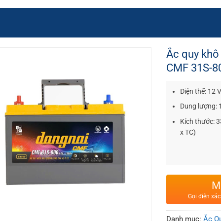
Ắc quy khô
CMF 31S-80
Điện thế: 12 
Dung lượng: 
Kích thước:
x TC)
M
Gọi điện xác
Danh mục:
Ắc Qu