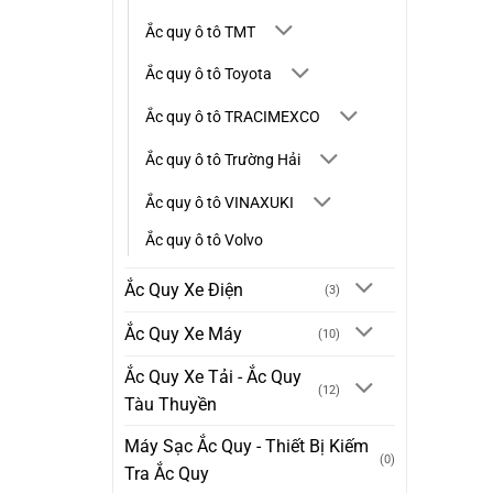
Ắc quy ô tô TMT
Ắc quy ô tô Toyota
Ắc quy ô tô TRACIMEXCO
Ắc quy ô tô Trường Hải
Ắc quy ô tô VINAXUKI
Ắc quy ô tô Volvo
Ắc Quy Xe Điện
(3)
Ắc Quy Xe Máy
(10)
Ắc Quy Xe Tải - Ắc Quy
(12)
Tàu Thuyền
Máy Sạc Ắc Quy - Thiết Bị Kiếm
(0)
Tra Ắc Quy