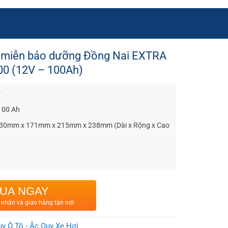
 miễn bảo dưỡng Đồng Nai EXTRA
0 (12V – 100Ah)
V
100 Ah
 330mm x 171mm x 215mm x 238mm (Dài x Rộng x Cao
UA NGAY
 nhận và giao hàng tận nơi
y Ô Tô - Ắc Quy Xe Hơi