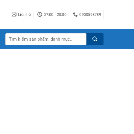
Liên hệ
07:00 - 20:00
0903598789
Tìm
kiếm: