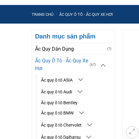
TRANG CHỦ
/
ẮC QUY Ô TÔ - ẮC QUY XE HƠI
Danh mục sản phẩm
Ắc Quy Dân Dụng
(7)
Ắc Quy Ô Tô - Ắc Quy Xe
(67)
Hơi
Ắc quy ô tô ASIA
Ắc quy ô tô Audi
Ắc quy ô tô Bentley
Ắc quy ô tô BMW
Ắc quy ô tô Chervolet
Ắc quy ô tô Daihatsu